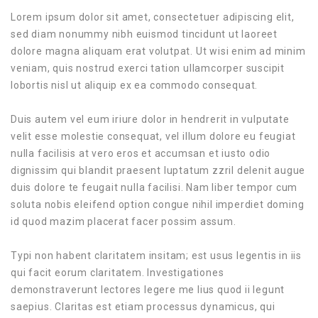
Lorem ipsum dolor sit amet, consectetuer adipiscing elit,
sed diam nonummy nibh euismod tincidunt ut laoreet
dolore magna aliquam erat volutpat. Ut wisi enim ad minim
veniam, quis nostrud exerci tation ullamcorper suscipit
lobortis nisl ut aliquip ex ea commodo consequat.
Duis autem vel eum iriure dolor in hendrerit in vulputate
velit esse molestie consequat, vel illum dolore eu feugiat
nulla facilisis at vero eros et accumsan et iusto odio
dignissim qui blandit praesent luptatum zzril delenit augue
duis dolore te feugait nulla facilisi. Nam liber tempor cum
soluta nobis eleifend option congue nihil imperdiet doming
id quod mazim placerat facer possim assum.
Typi non habent claritatem insitam; est usus legentis in iis
qui facit eorum claritatem. Investigationes
demonstraverunt lectores legere me lius quod ii legunt
saepius. Claritas est etiam processus dynamicus, qui