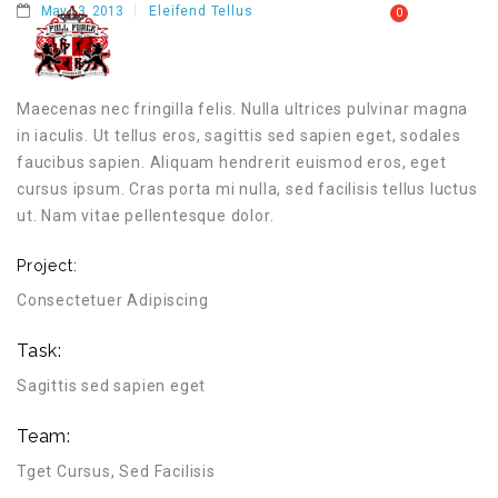
May 13, 2013
Eleifend Tellus
0
MY CART
FULL FORCE GYM – KICKBOXING, MUAY THAI, BOXING – HEALTH AND FITNESS FOR ALL WALKS OF
MENU
LIFE
Maecenas nec fringilla felis. Nulla ultrices pulvinar magna
in iaculis. Ut tellus eros, sagittis sed sapien eget, sodales
faucibus sapien. Aliquam hendrerit euismod eros, eget
cursus ipsum. Cras porta mi nulla, sed facilisis tellus luctus
ut. Nam vitae pellentesque dolor.
Project:
Consectetuer Adipiscing
Task:
Sagittis sed sapien eget
Team:
Tget Cursus, Sed Facilisis