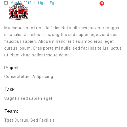
May 13, 2013
Ligula Eget
0
MY CART
FULL FORCE GYM – KICKBOXING, MUAY THAI, BOXING – HEALTH AND FITNESS FOR ALL WALKS OF
MENU
LIFE
Maecenas nec fringilla felis. Nulla ultrices pulvinar magna
in iaculis. Ut tellus eros, sagittis sed sapien eget, sodales
faucibus sapien. Aliquam hendrerit euismod eros, eget
cursus ipsum. Cras porta mi nulla, sed facilisis tellus luctus
ut. Nam vitae pellentesque dolor.
Project:
Consectetuer Adipiscing
Task:
Sagittis sed sapien eget
Team:
Tget Cursus, Sed Facilisis