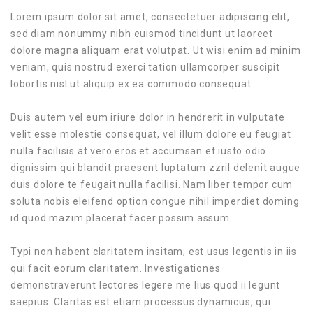
Lorem ipsum dolor sit amet, consectetuer adipiscing elit,
sed diam nonummy nibh euismod tincidunt ut laoreet
dolore magna aliquam erat volutpat. Ut wisi enim ad minim
veniam, quis nostrud exerci tation ullamcorper suscipit
lobortis nisl ut aliquip ex ea commodo consequat.
Duis autem vel eum iriure dolor in hendrerit in vulputate
velit esse molestie consequat, vel illum dolore eu feugiat
nulla facilisis at vero eros et accumsan et iusto odio
dignissim qui blandit praesent luptatum zzril delenit augue
duis dolore te feugait nulla facilisi. Nam liber tempor cum
soluta nobis eleifend option congue nihil imperdiet doming
id quod mazim placerat facer possim assum.
Typi non habent claritatem insitam; est usus legentis in iis
qui facit eorum claritatem. Investigationes
demonstraverunt lectores legere me lius quod ii legunt
saepius. Claritas est etiam processus dynamicus, qui